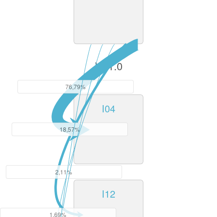
V11.0
76,79%
I04
18,57%
2,11%
I12
1,69%