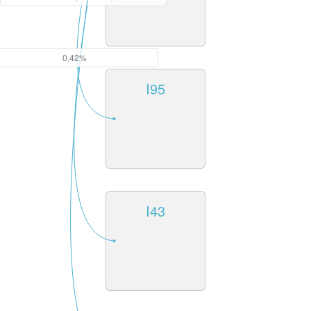
0,42%
I95
I43