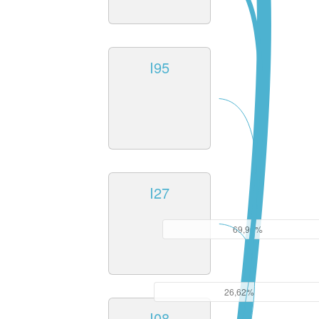
I95
I27
69,96%
26,62%
I08