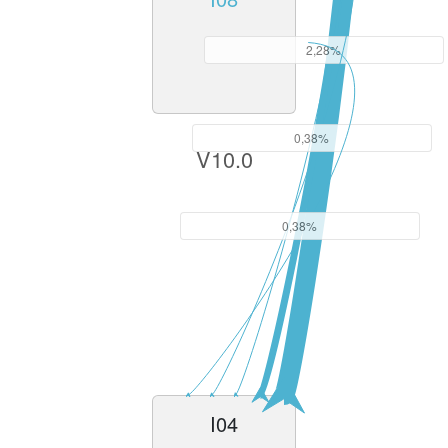
2,28%
0,38%
V10.0
0,38%
I04