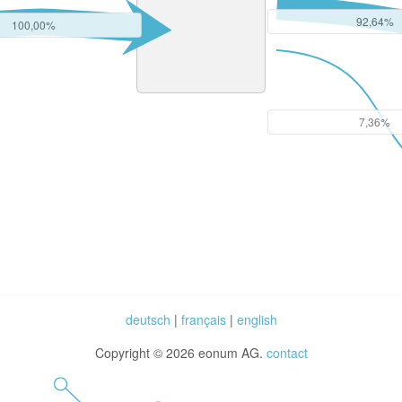
92,64%
100,00%
7,36%
deutsch
|
français
|
english
Copyright © 2026 eonum AG.
contact