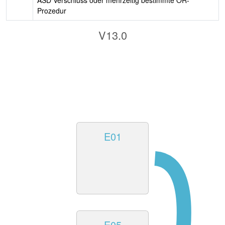
ASD Verschluss oder mehrzeitig bestimmte OR-
Prozedur
V13.0
E01
E05