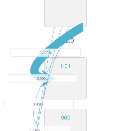
V15.0
94,00%
E01
2,00%
1,43%
960
1,14%