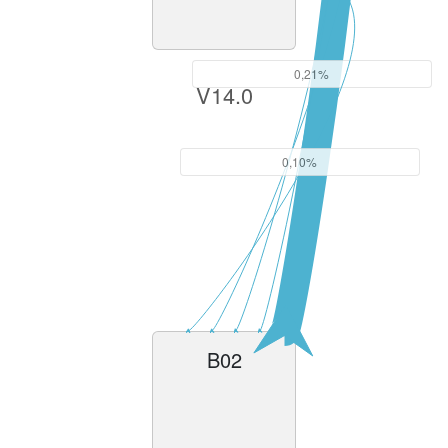
0,21%
V14.0
0,10%
B02