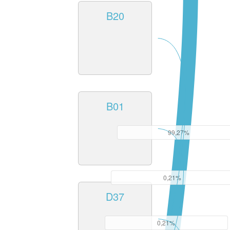
B20
B01
99,27%
0,21%
D37
0,21%