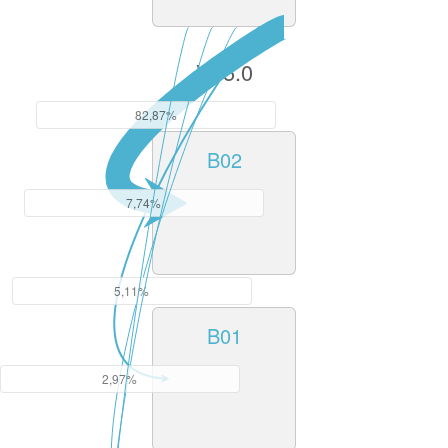
V15.0
82,87%
B02
7,74%
5,11%
B01
2,97%