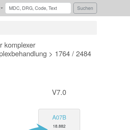
r komplexer
plexbehandlung > 1764 / 2484
V7.0
A07B
18.882