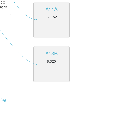
, CC-
ungen
A11A
17.152
A13B
8.320
trag