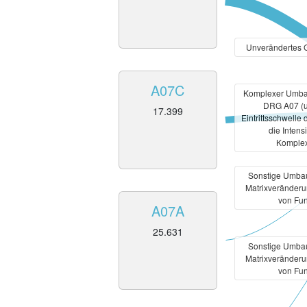
Unverändertes 
A07C
Komplexer Umbau
DRG A07 (u
17.399
Eintrittsschwelle
die Intens
Komple
Sonstige Umbau
Matrixveränder
von Fun
A07A
25.631
Sonstige Umbau
Matrixveränder
von Fun