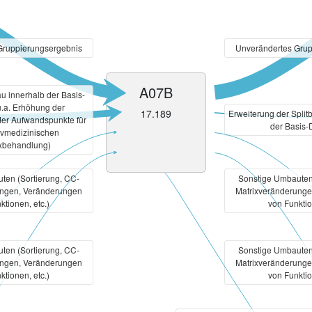
Gruppierungsergebnis
Unverändertes Grup
A07B
 innerhalb der Basis-
.a. Erhöhung der
17.189
Erweiterung der Split
 der Aufwandspunkte für
der Basis
ivmedizinischen
xbehandlung)
ten (Sortierung, CC-
Sonstige Umbauten 
ungen, Veränderungen
Matrixveränderunge
ktionen, etc.)
von Funktio
ten (Sortierung, CC-
Sonstige Umbauten 
ungen, Veränderungen
Matrixveränderunge
ktionen, etc.)
von Funktio