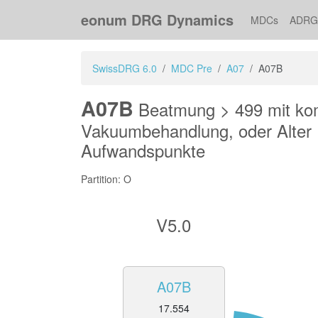
eonum DRG Dynamics
MDCs
ADRG
SwissDRG 6.0
MDC Pre
A07
A07B
A07B
Beatmung > 499 mit kom
Vakuumbehandlung, oder Alter 
Aufwandspunkte
Partition: O
V5.0
A07B
17.554