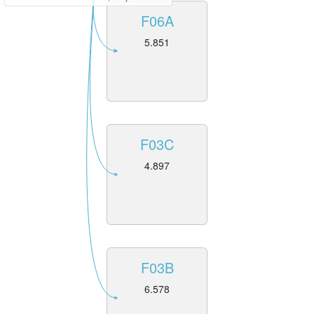
F06A
5.851
F03C
4.897
F03B
6.578