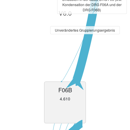
Kondensation der DRG F06A und der
DRG F06B)
V6.0
Unverändertes Gruppierungsergebnis
F06B
4.610