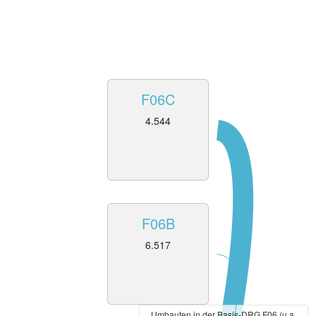
F06C
4.544
F06B
6.517
Umbauten in der Basis-DRG F06 (u.a.