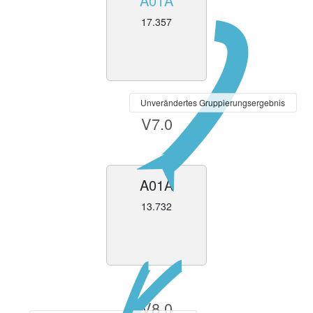
A01A
17.357
Unverändertes Gruppierungsergebnis
V7.0
A01A
13.732
V8.0