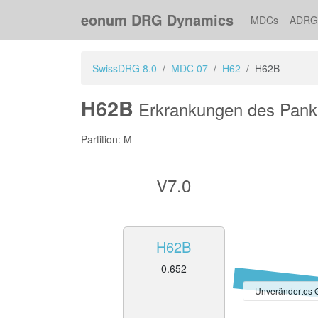
eonum DRG Dynamics
MDCs
ADRG
SwissDRG 8.0
MDC 07
H62
H62B
H62B
Erkrankungen des Pankr
Partition: M
V7.0
H62B
0.652
Unverändertes 