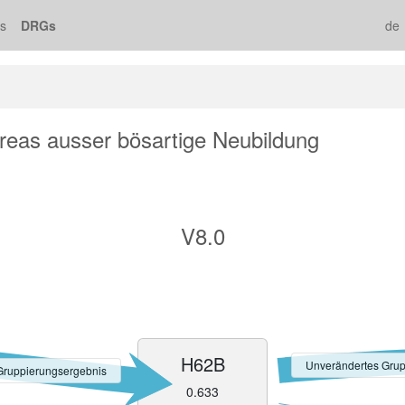
s
DRGs
de
eas ausser bösartige Neubildung
V8.0
H62B
Unverändertes Grup
Gruppierungsergebnis
0.633