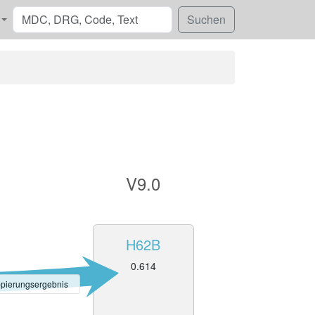
V9.0
H62B
0.614
pierungsergebnis