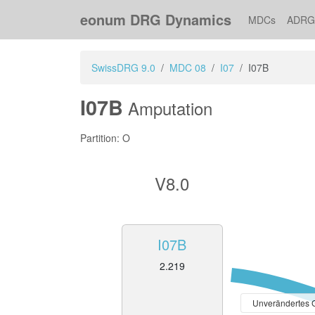
eonum DRG Dynamics
MDCs
ADRG
SwissDRG 9.0
MDC 08
I07
I07B
I07B
Amputation
Partition: O
V8.0
I07B
2.219
Unverändertes 