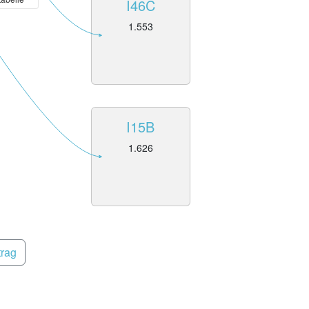
I46C
1.553
I15B
1.626
trag