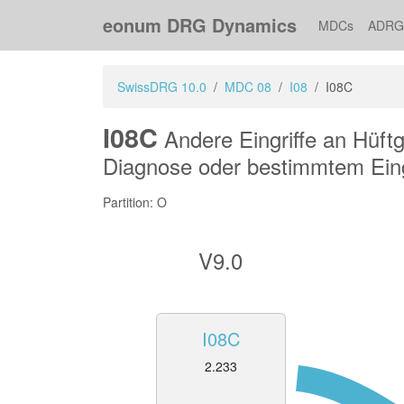
eonum DRG Dynamics
MDCs
ADRG
SwissDRG 10.0
MDC 08
I08
I08C
I08C
Andere Eingriffe an Hüft
Diagnose oder bestimmtem Eing
Partition: O
V9.0
I08C
2.233