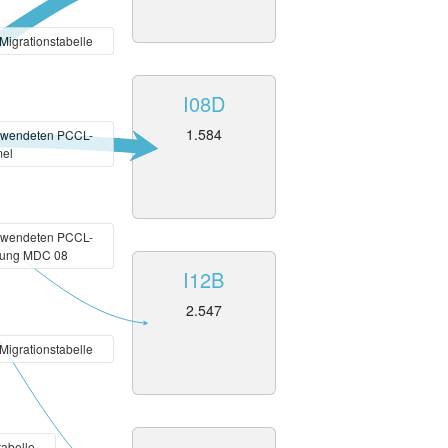
 Migrationstabelle
I08D
1.584
ewendeten PCCL-
el
ewendeten PCCL-
erung MDC 08
I12B
2.547
 Migrationstabelle
tabelle