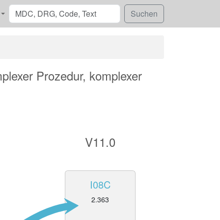
mplexer Prozedur, komplexer
V11.0
I08C
2.363