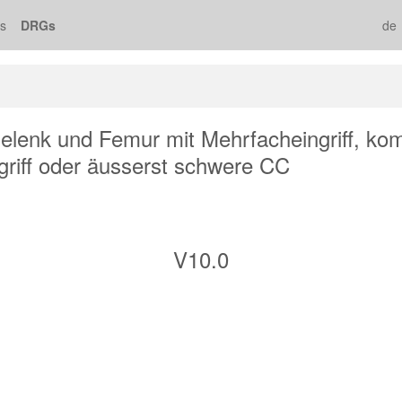
s
DRGs
de
gelenk und Femur mit Mehrfacheingriff, ko
riff oder äusserst schwere CC
V10.0