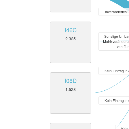
Unverändertes 
I46C
Sonstige Umbau
2.325
Matrixveränder
von Fun
Kein Eintrag in
I08D
1.528
Kein Eintrag in
Kein 