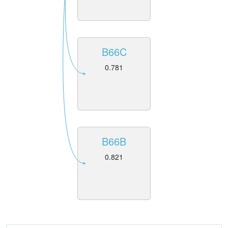
B66C
0.781
B66B
0.821