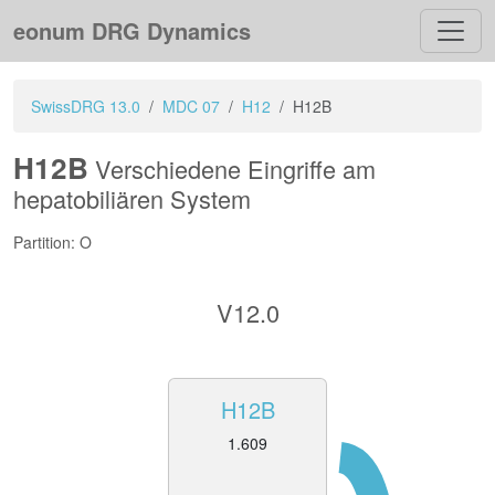
eonum DRG Dynamics
SwissDRG 13.0
MDC 07
H12
H12B
H12B
Verschiedene Eingriffe am
hepatobiliären System
Partition: O
V12.0
H12B
1.609