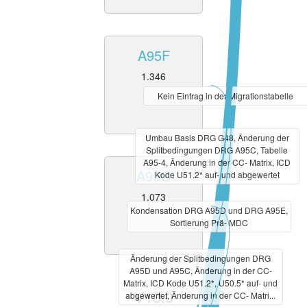
A95F
1.346
Kein Eintrag in der Migrationstabelle
Umbau Basis DRG G48, Änderung der
Splitbedingungen DRG A95C, Tabelle
A95-4, Änderung in der CC- Matrix, ICD
A95G
Kode U51.2* auf- und abgewertet
1.073
Kondensation DRG A95D und DRG A95E,
Sortierung Prä- MDC
Änderung der Splitbedingungen DRG
A95D und A95C, Änderung in der CC-
Matrix, ICD Kode U51.2*, U50.5* auf- und
V13.0
abgewertet, Änderung in der CC- Matri...