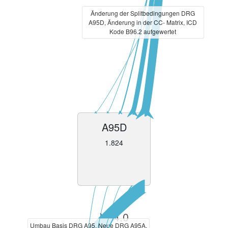
Änderung der Splitbedingungen DRG
A95D, Änderung in der CC- Matrix, ICD
Kode B96.2 aufgewertet
A95D
1.824
V14.0
Umbau Basis DRG A95, Neue DRG A95A,