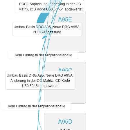
PCCL-Anpassung, Änderung in der CC-
Matrix, ICD Kode U50.50/-51 abgewertet
A95E
Umbau Basis DRG A95, Neue DRG A95A,
1.759
PCCL-Anpassung
Kein Eintrag in der Migrationstabelle
A95C
Umbau Basis DRG A95, Neue DRG A95A,
2.963
Änderung in der CC-Matrix, ICD Kode
U50.50/-51 abgewertet
Kein Eintrag in der Migrationstabelle
A95D