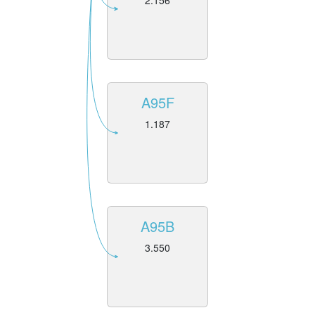
2.156
A95F
1.187
A95B
3.550