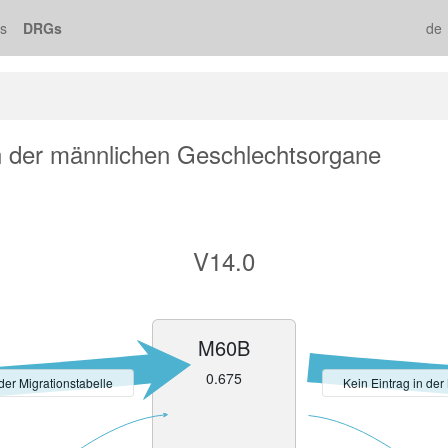
s
DRGs
de
 der männlichen Geschlechtsorgane
V14.0
M60B
0.675
 der Migrationstabelle
Kein Eintrag in der