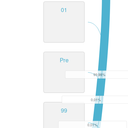
01
Pre
99,98%
0,01%
99
0,01%