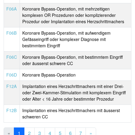
F06A
Koronare Bypass-Operation, mit mehrzeitigen
komplexen OR Prozeduren oder komplizierender
Prozedur oder Implantation eines Herzschrittmachers
F06B
Koronare Bypass-Operation, mit aufwendigem
Gefässeingriff oder komplexer Diagnose mit
bestimmtem Eingriff
F06C
Koronare Bypass-Operation, mit bestimmtem Eingriff
oder äusserst schwere CC
F06D
Koronare Bypass-Operation
F12A
Implantation eines Herzschrittmachers mit einer Drei-
oder Zwei-Kammer-Stimulation mit komplexem Eingriff
oder Alter < 16 Jahre oder bestimmter Prozedur
F12B
Implantation eines Herzschrittmachers mit äusserst
schweren CC
«
1
2
3
4
5
6
7
»