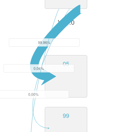
V10.0
99,96%
05
0,04%
0,00%
99