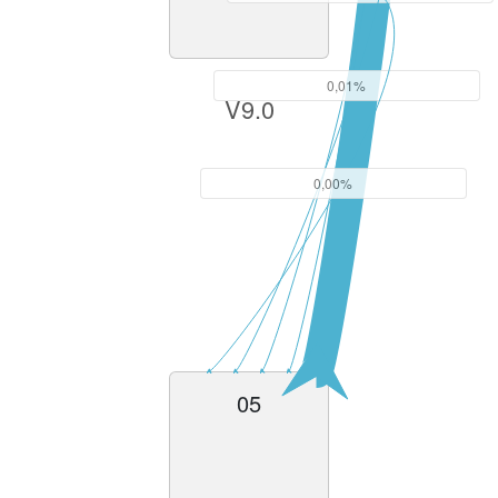
0,01%
V9.0
0,00%
05