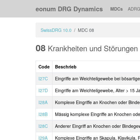
eonum DRG Dynamics
MDCs
ADRG
SwissDRG 10.0
MDC 08
08
Krankheiten und Störungen
Code
Beschrieb
I27C
Eingriffe am Weichteilgewebe bei bösartige
I27D
Eingriffe am Weichteilgewebe, Alter > 15 J
I28A
Komplexe Eingriffe an Knochen oder Bin
I28B
Mässig komplexe Eingriffe an Knochen od
I28C
Anderer Eingriff an Knochen oder Bindeg
I29A
Komplexe Eingriffe an Skapula, Klavikula, 