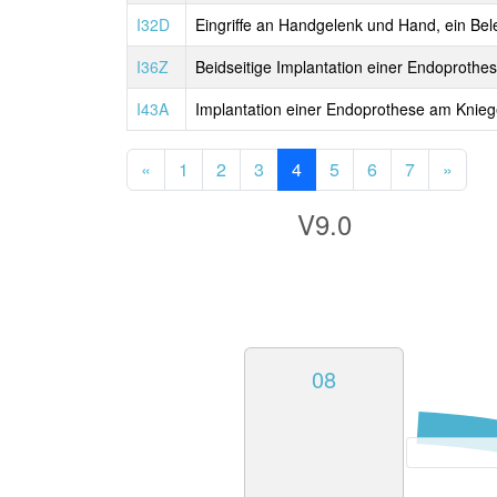
I32D
Eingriffe an Handgelenk und Hand, ein Be
I36Z
Beidseitige Implantation einer Endoprothe
I43A
Implantation einer Endoprothese am Knie
«
1
2
3
4
5
6
7
»
V9.0
08