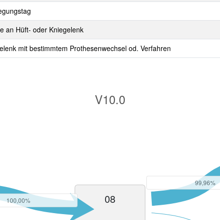
legungstag
se an Hüft- oder Kniegelenk
gelenk mit bestimmtem Prothesenwechsel od. Verfahren
V10.0
99,96%
08
100,00%