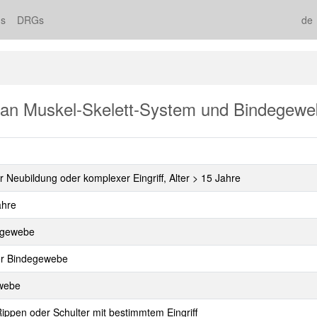
s
DRGs
de
 an Muskel-Skelett-System und Bindegew
r Neubildung oder komplexer Eingriff, Alter > 15 Jahre
ahre
degewebe
er Bindegewebe
ewebe
Rippen oder Schulter mit bestimmtem Eingriff