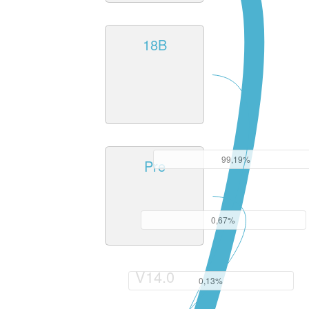
18B
99,19%
Pre
0,67%
V14.0
0,13%