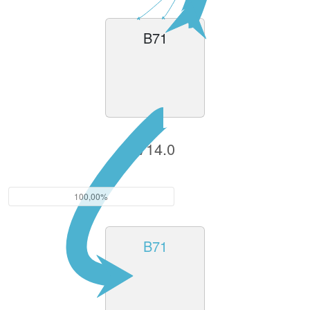
B71
V14.0
100,00%
B71