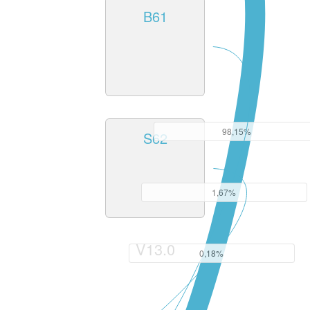
B61
98,15%
S62
1,67%
V13.0
0,18%