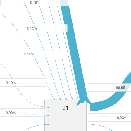
0,19%
0,15%
0,13%
0,10%
99,95%
01
0,08%
0,03%