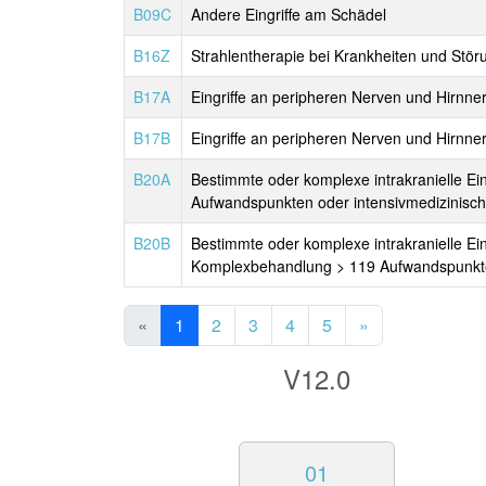
B09C
Andere Eingriffe am Schädel
B16Z
Strahlentherapie bei Krankheiten und Stö
B17A
Eingriffe an peripheren Nerven und Hirnne
B17B
Eingriffe an peripheren Nerven und Hirnne
B20A
Bestimmte oder komplexe intrakranielle Ei
Aufwandspunkten oder intensivmedizinisc
B20B
Bestimmte oder komplexe intrakranielle Ei
Komplexbehandlung > 119 Aufwandspunkte, 
«
1
2
3
4
5
»
V12.0
01