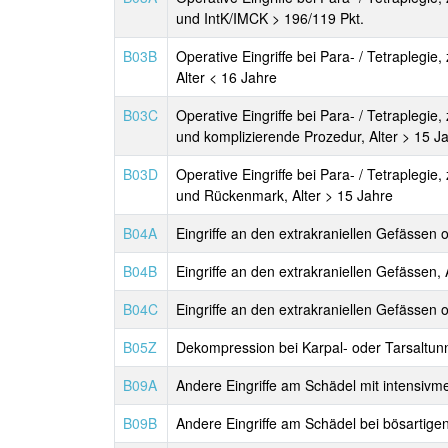
und IntK/IMCK > 196/119 Pkt.
B03B
Operative Eingriffe bei Para- / Tetraplegi
Alter < 16 Jahre
B03C
Operative Eingriffe bei Para- / Tetraplegi
und komplizierende Prozedur, Alter > 15 J
B03D
Operative Eingriffe bei Para- / Tetraplegi
und Rückenmark, Alter > 15 Jahre
B04A
Eingriffe an den extrakraniellen Gefässen
B04B
Eingriffe an den extrakraniellen Gefässen
B04C
Eingriffe an den extrakraniellen Gefässen
B05Z
Dekompression bei Karpal- oder Tarsaltu
B09A
Andere Eingriffe am Schädel mit intensi
B09B
Andere Eingriffe am Schädel bei bösarti