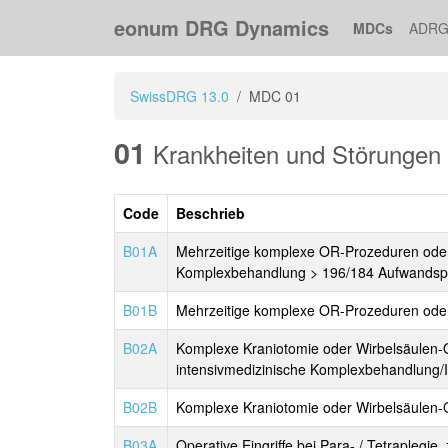
eonum DRG Dynamics
MDCs
ADRG
SwissDRG 13.0
MDC 01
01
Krankheiten und Störungen
Code
Beschrieb
B01A
Mehrzeitige komplexe OR-Prozeduren oder e
Komplexbehandlung > 196/184 Aufwandsp
B01B
Mehrzeitige komplexe OR-Prozeduren oder 
B02A
Komplexe Kraniotomie oder Wirbelsäulen-Ope
intensivmedizinische Komplexbehandlung
B02B
Komplexe Kraniotomie oder Wirbelsäulen-
B03A
Operative Eingriffe bei Para- / Tetraplegi