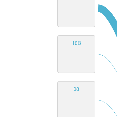
18B
08