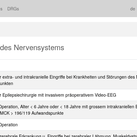
s
DRGs
de
 des Nervensystems
xtra- und intrakranielle Eingriffe bei Krankheiten und Störungen des 
unkten
Epilepsiechirurgie mit invasivem präoperativem Video-EEG
ration, Alter < 6 Jahre oder < 18 Jahre mit grossem intrakraniellen E
/IMCK > 196/119 Aufwandspunkte
Operation
e, zerebrale Erkrankung u. Eingriffe bei zerebraler Lähmung, Muskeldys