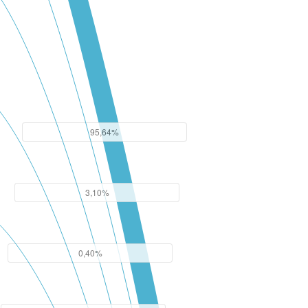
95,64%
3,10%
0,40%