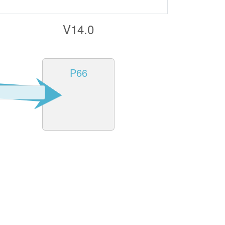
V14.0
P66