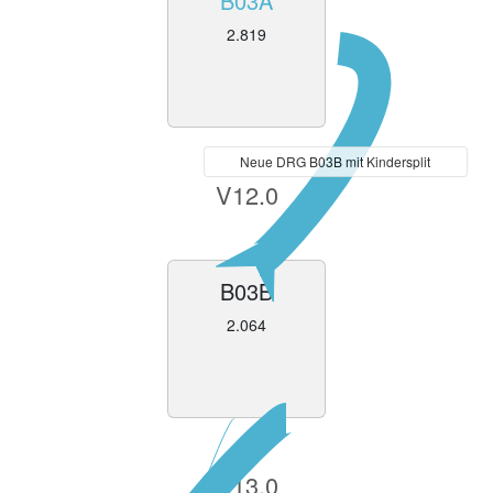
B03A
2.819
Neue DRG B03B mit Kindersplit
V12.0
B03B
2.064
V13.0