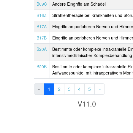
B09C
Andere Eingriffe am Schädel
B16Z
Strahlentherapie bei Krankheiten und Stö
B17A
Eingriffe an peripheren Nerven und Hirnne
B17B
Eingriffe an peripheren Nerven und Hirnne
B20A
Bestimmte oder komplexe intrakranielle Ei
intensivmedizinischer Komplexbehandlung 
B20B
Bestimmte oder komplexe intrakranielle Ei
Aufwandspunkte, mit intraoperativem Monit
«
1
2
3
4
5
»
V11.0