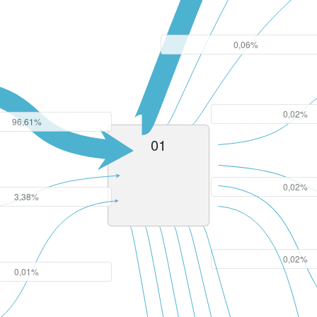
0,06%
0,02%
96,61%
01
0,02%
3,38%
0,02%
0,01%