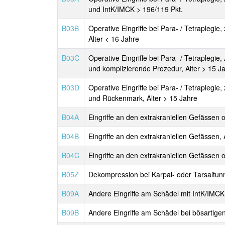
und IntK/IMCK > 196/119 Pkt.
B03B
Operative Eingriffe bei Para- / Tetraplegi
Alter < 16 Jahre
B03C
Operative Eingriffe bei Para- / Tetraplegi
und komplizierende Prozedur, Alter > 15 J
B03D
Operative Eingriffe bei Para- / Tetraplegi
und Rückenmark, Alter > 15 Jahre
B04A
Eingriffe an den extrakraniellen Gefässen
B04B
Eingriffe an den extrakraniellen Gefässen
B04C
Eingriffe an den extrakraniellen Gefässen
B05Z
Dekompression bei Karpal- oder Tarsaltu
B09A
Andere Eingriffe am Schädel mit IntK/IM
B09B
Andere Eingriffe am Schädel bei bösarti