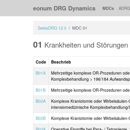
eonum DRG Dynamics
MDCs
ADRG
SwissDRG 12.0
MDC 01
01
Krankheiten und Störungen
Code
Beschrieb
B01A
Mehrzeitige komplexe OR-Prozeduren oder e
Komplexbehandlung > 196/184 Aufwandsp
B01B
Mehrzeitige komplexe OR-Prozeduren oder 
B02A
Komplexe Kraniotomie oder Wirbelsäulen-Ope
intensivmedizinische Komplexbehandlung
B02B
Komplexe Kraniotomie oder Wirbelsäulen-
B03A
Operative Eingriffe bei Para- / Tetraplegi