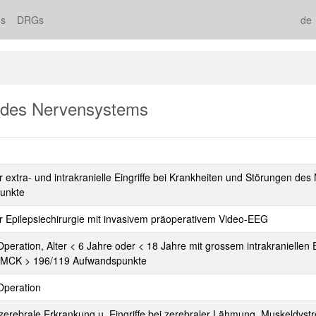
s
DRGs
de
 des Nervensystems
xtra- und intrakranielle Eingriffe bei Krankheiten und Störungen des 
unkte
Epilepsiechirurgie mit invasivem präoperativem Video-EEG
ration, Alter < 6 Jahre oder < 18 Jahre mit grossem intrakraniellen E
/IMCK > 196/119 Aufwandspunkte
Operation
e, zerebrale Erkrankung u. Eingriffe bei zerebraler Lähmung, Muskeldys