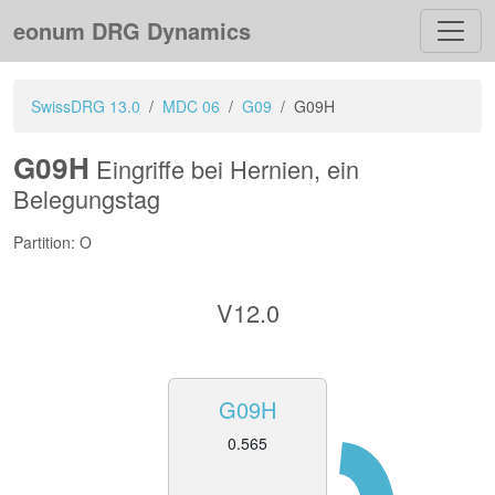
eonum DRG Dynamics
SwissDRG 13.0
MDC 06
G09
G09H
G09H
Eingriffe bei Hernien, ein
Belegungstag
Partition: O
V12.0
G09H
0.565