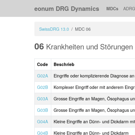
eonum DRG Dynamics
MDCs
ADRG
SwissDRG 13.0
MDC 06
06
Krankheiten und Störungen
Code
Beschrieb
G02A
Eingriffe oder komplizierende Diagnose a
G02B
Komplexer Eingriff oder mit anderem Eing
G03A
Grosse Eingriffe an Magen, Ösophagus un
G03B
Grosse Eingriffe an Magen, Ösophagus un
G04A
Kleine Eingriffe an Dünn- und Dickdarm m
G04B
Kleine Eingriffe an Dünn- und Dickdarm