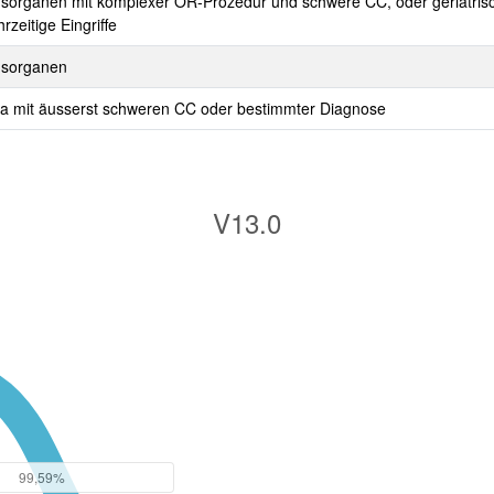
rganen mit komplexer OR-Prozedur und schwere CC, oder geriatrisch
zeitige Eingriffe
gsorganen
ma mit äusserst schweren CC oder bestimmter Diagnose
V13.0
99,59%