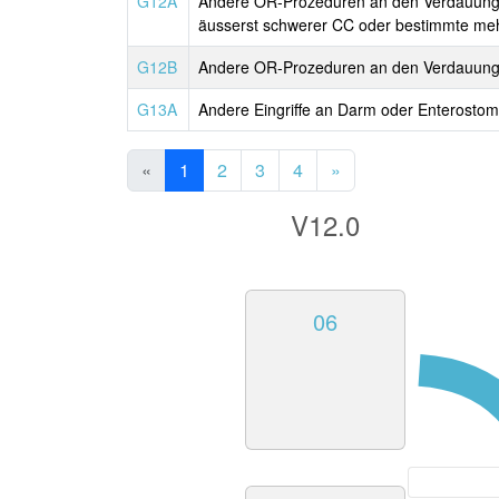
G12A
Andere OR-Prozeduren an den Verdauungso
äusserst schwerer CC oder bestimmte mehr
G12B
Andere OR-Prozeduren an den Verdauun
G13A
Andere Eingriffe an Darm oder Enterosto
«
1
2
3
4
»
V12.0
06