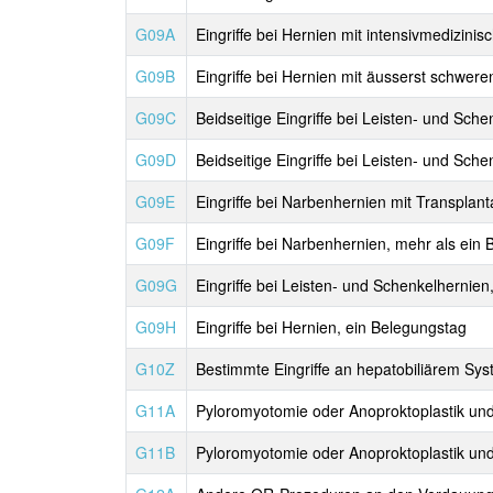
G09A
Eingriffe bei Hernien mit intensivmediz
G09B
Eingriffe bei Hernien mit äusserst schwer
G09C
Beidseitige Eingriffe bei Leisten- und Sch
G09D
Beidseitige Eingriffe bei Leisten- und Sch
G09E
Eingriffe bei Narbenhernien mit Transplant
G09F
Eingriffe bei Narbenhernien, mehr als ein
G09G
Eingriffe bei Leisten- und Schenkelhernie
G09H
Eingriffe bei Hernien, ein Belegungstag
G10Z
Bestimmte Eingriffe an hepatobiliärem Sys
G11A
Pyloromyotomie oder Anoproktoplastik und
G11B
Pyloromyotomie oder Anoproktoplastik und