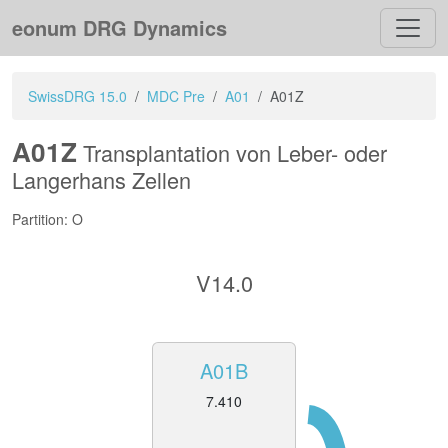
eonum DRG Dynamics
SwissDRG 15.0
MDC Pre
A01
A01Z
A01Z
Transplantation von Leber- oder
Langerhans Zellen
Partition: O
V14.0
A01B
7.410