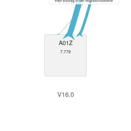
V15.0
Kein Eintrag in der Migrationstabelle
A01Z
7.779
V16.0