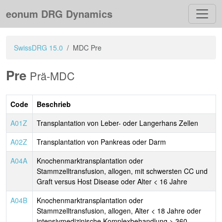
eonum DRG Dynamics
SwissDRG 15.0
MDC Pre
Pre
Prä-MDC
Code
Beschrieb
A01Z
Transplantation von Leber- oder Langerhans Zellen
A02Z
Transplantation von Pankreas oder Darm
A04A
Knochenmarktransplantation oder
Stammzelltransfusion, allogen, mit schwersten CC und
Graft versus Host Disease oder Alter < 16 Jahre
A04B
Knochenmarktransplantation oder
Stammzelltransfusion, allogen, Alter < 18 Jahre oder
intensivmedizinische Komplexbehandlung > 360