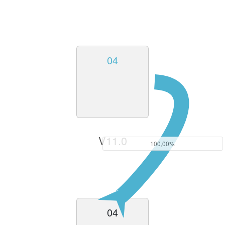
04
V11.0
100,00%
04