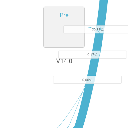
Pre
99,83%
0,17%
V14.0
0,00%