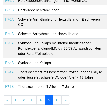
F69A
Herzklappenerkrankungen mit schweren CC
F69B
Herzklappenerkrankungen
F70A
Schwere Arrhythmie und Herzstillstand mit schweren
CC
F70B
Schwere Arrhythmie und Herzstillstand
F73A
Synkope und Kollaps mit intensivmedizinischer
Komplexbehandlung/IMCK > 65/59 Aufwandspunkten
oder Para-/Tetraplegie
F73B
Synkope und Kollaps
F74A
Thoraxschmerz mit bestimmter Prozedur oder Dialyse
oder äusserst schwere CC oder Alter < 18 Jahre
F74B
Thoraxschmerz mit Alter > 17 Jahre
«
1
2
3
4
5
6
»