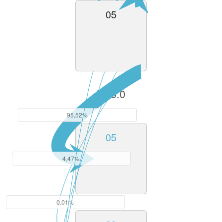
05
V15.0
95,52%
05
4,47%
0,01%