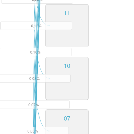
11
0,12%
0,10%
10
0,08%
0,07%
07
0,06%