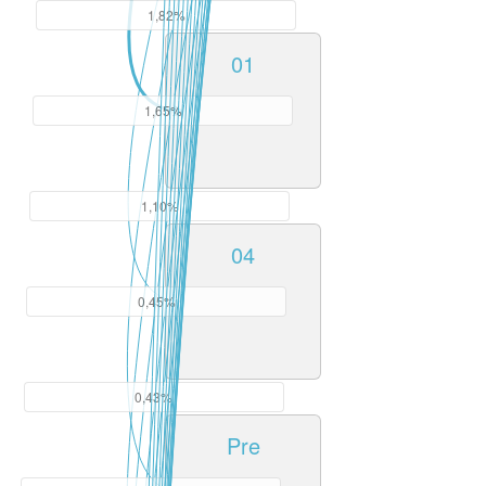
1,82%
01
1,65%
1,10%
04
0,45%
0,43%
Pre