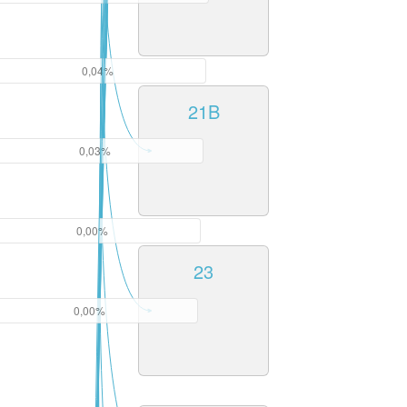
0,04%
21B
0,03%
0,00%
23
0,00%