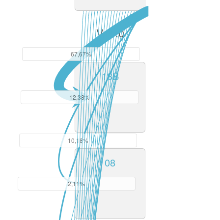
V13.0
67,67%
18B
12,38%
10,18%
08
2,11%