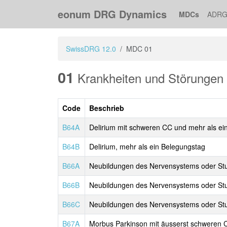
eonum DRG Dynamics
MDCs
ADRG
SwissDRG 12.0
MDC 01
01
Krankheiten und Störungen
Code
Beschrieb
B64A
Delirium mit schweren CC und mehr als ei
B64B
Delirium, mehr als ein Belegungstag
B66A
Neubildungen des Nervensystems oder Stu
B66B
Neubildungen des Nervensystems oder Stup
B66C
Neubildungen des Nervensystems oder Stup
B67A
Morbus Parkinson mit äusserst schweren CC