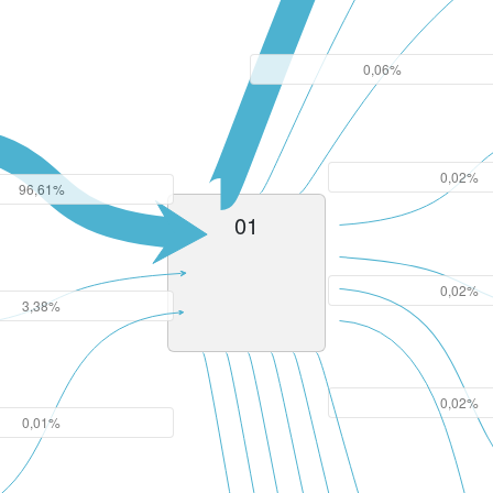
0,06%
0,02%
96,61%
01
0,02%
3,38%
0,02%
0,01%