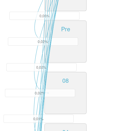
0,06%
Pre
0,02%
0,02%
08
0,02%
0,01%