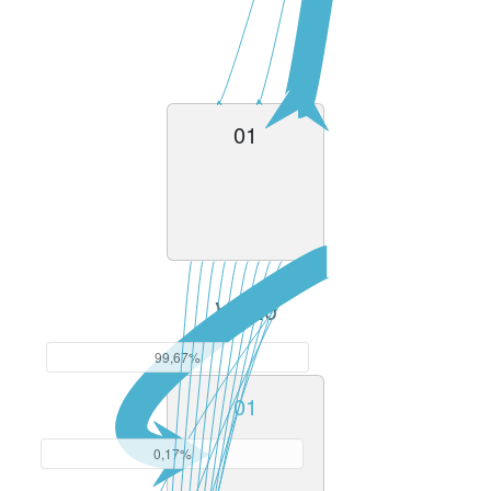
01
V13.0
99,67%
01
0,17%