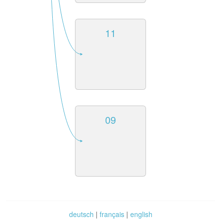
11
09
deutsch
|
français
|
english